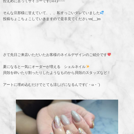
控えめに言ってサイコーです(ToT)/~~~
そんな旦那様に甘えていて、、、私すっごいダレていました
投稿ちょこちょこしていきますので是非見てくださいm(__)m
さて先日ご来店いただいたお客様のネイルデザインのご紹介です
夏になると一気にオーダーが増える シェルネイル
貝殻を砕いたり割ったりしたようなものから貝殻のスタッズなど！
アートに埋め込むだけでとても涼しげになるんです(`・ω・´)