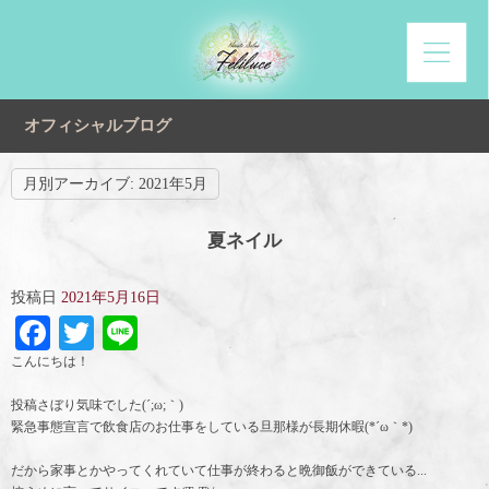
オフィシャルブログ
月別アーカイブ:
2021年5月
夏ネイル
投稿日
2021年5月16日
Facebook
Twitter
Line
こんにちは！
投稿さぼり気味でした(´;ω;｀)
緊急事態宣言で飲食店のお仕事をしている旦那様が長期休暇(*´ω｀*)
だから家事とかやってくれていて仕事が終わると晩御飯ができている...