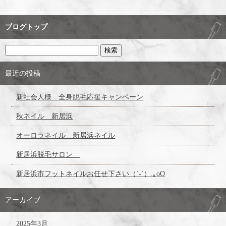
ブログトップ
最近の投稿
新社会人様 全身脱毛応援キャンペーン
秋ネイル 新居浜
オーロラネイル 新居浜ネイル
新居浜脱毛サロン
新居浜市フットネイルお任せ下さい（´-`）.｡oO
アーカイブ
2025年3月