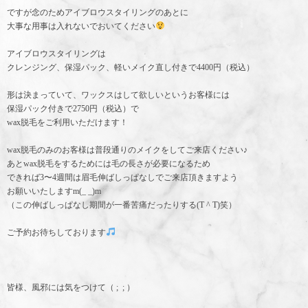
ですが念のためアイブロウスタイリングのあとに
大事な用事は入れないでおいてください
アイブロウスタイリングは
クレンジング、保湿パック、軽いメイク直し付きで4400円（税込）
形は決まっていて、ワックスはして欲しいというお客様には
保湿パック付きで2750円（税込）で
wax脱毛をご利用いただけます！
wax脱毛のみのお客様は普段通りのメイクをしてご来店ください♪
あとwax脱毛をするためには毛の長さが必要になるため
できれば3〜4週間は眉毛伸ばしっぱなしでご来店頂きますよう
お願いいたしますm(_ _)m
（この伸ばしっぱなし期間が一番苦痛だったりする(T ^ T)笑）
ご予約お待ちしております
皆様、風邪には気をつけて（ ; ; ）