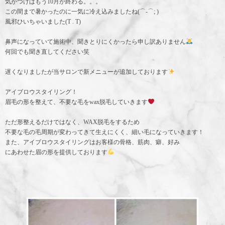
気がつけばもう10月が終わる。。。
この間まで暑かったのに一気に冷え込みましたね(⌒-⌒; )
風邪ひいちゃいました(T . T)
鼻声になっていて施術中、聞きとりにくかったら申し訳ありません
何回でも聞き直してください笑
遅くなりましたが当サロンで新メニューが追加しております
アイブロウスタイリング！
眉毛の形を整えて、不要な毛をwax脱毛していきます
ただ形整えるだけではなく、WAX脱毛をするため
不要な毛の毛周期が変わってきて生えにくく、細い毛になっていきます！
また、アイブロウスタイリングはお客様の骨格、筋肉、癖、好み
にあわせた眉の形を提供しております