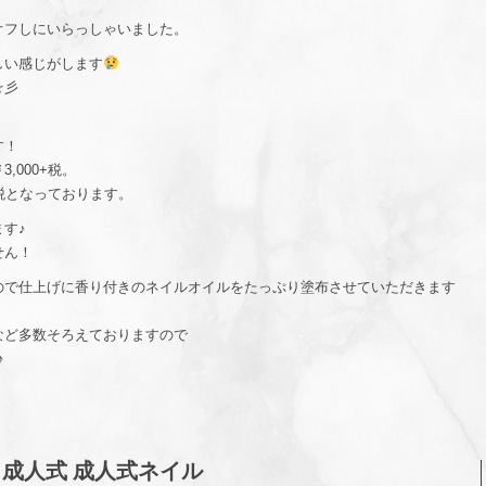
オフしにいらっしゃいました。
しい感じがします
☆彡
す！
,000+税。
+税となっております。
す♪
せん！
ので仕上げに香り付きのネイルオイルをたっぷり塗布させていただきます
など多数そろえておりますので
♪
成人式 成人式ネイル