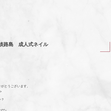
淡路島 成人式ネイル
りがとうございます。
>
か？
。
^^♪