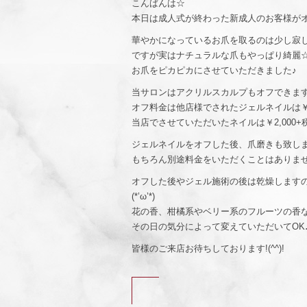
こんばんは☆
本日は成人式が終わった新成人のお客様が
華やかになっているお爪を取るのは少し寂
ですが実はナチュラルな爪もやっぱり綺麗
お爪をピカピカにさせていただきました♪
当サロンはアクリルスカルプもオフできま
オフ料金は他店様でされたジェルネイルは￥3
当店でさせていただいたネイルは￥2,000
ジェルネイルをオフした後、爪磨きも致しま
もちろん別途料金をいただくことはありま
オフした後やジェル施術の後は乾燥します
(*’ω’*)
花の香、柑橘系やベリー系のフルーツの香
その日の気分によって変えていただいてOK
皆様のご来店お待ちしております!(^^)!