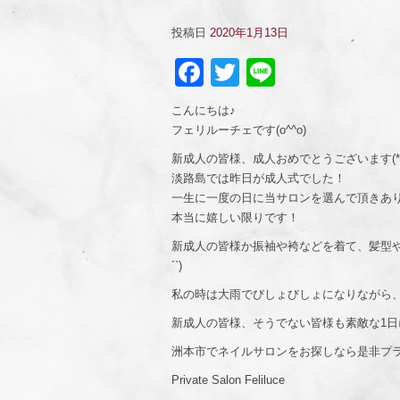
投稿日
2020年1月13日
Facebook
Twitter
Line
こんにちは♪
フェリルーチェです(o^^o)
新成人の皆様、成人おめでとうございます(*^_
淡路島では昨日が成人式でした！
一生に一度の日に当サロンを選んで頂きあり
本当に嬉しい限りです！
新成人の皆様か振袖や袴などを着て、髪型や
´`)
私の時は大雨でびしょびしょになりながら
新成人の皆様、そうでない皆様も素敵な1日
洲本市でネイルサロンをお探しなら是非プラ
Private Salon Feliluce