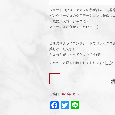
ショートのクスエアオフの形が好みのお客
ピンクベージュのグラデーションに先端に
一気に大人ゴージャスに♪
ストーンはお任せでした( *´艸｀)
当店のリクライニングシートでリラックス
嬉しかったです♪
ちょっと寝ちゃってたようです(笑)
またのご来店をお待ちしております<(_ _)>
投稿日
2020年1月17日
Facebook
Twitter
Line