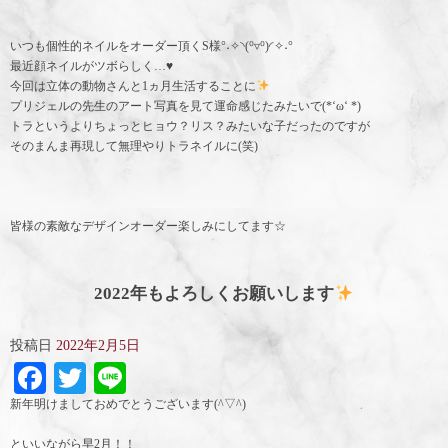
いつも個性的ネイルをオーダー頂くS様°˖✧◝(⁰▿⁰)◜✧˖°
最近顔ネイルがツボらしく…♥
今回は立体の動物さんと1ヵ月生活することに
プリジェルの先生のアート写真を見て運命感じたみたいで(*‘ω‘ *)
トラというよりちょっとヒョウ？リス？みたいな子だったのですが
そのまんま再現して無理やりトラネイルに(笑)
皆様の素敵なデザインオーダー楽しみにしてます☆
2022年もよろしくお願いします
投稿日
2022年2月5日
Facebook
Twitter
Line
新年明けましておめでとうございます(^▽^)
といいながら早2月！！