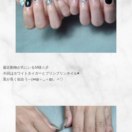
最近動物が爪にいるM様☆彡
今回はホワイトタイガーとブリンブリンネイル♥
黒が良く似合う～(⋈◍＞◡＜◍)。✧♡