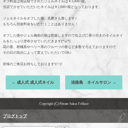
オフ料金は他店様でされたジェルネイルは￥3,000+税。
当店でさせていただいたネイルは￥2,000+税となっております。
ジェルネイルをオフした後、爪磨きも致します♪
もちろん別途料金をいただくことはありません！
オフした後やジェル施術の後は乾燥しますので仕上げに香り付きのネイルオイ
ルをたっぷり塗布させていただきます(*'ω'*)
花の香、柑橘系やベリー系のフルーツの香など多数そろえておりますので
その日の気分によって変えていただいてOK♪
皆様のご来店お待ちしております!(^^)!
←
成人式 成人式ネイル
淡路島 ネイルサロン
→
Copyright (C) Private Salon Feliluce
ブログトップ