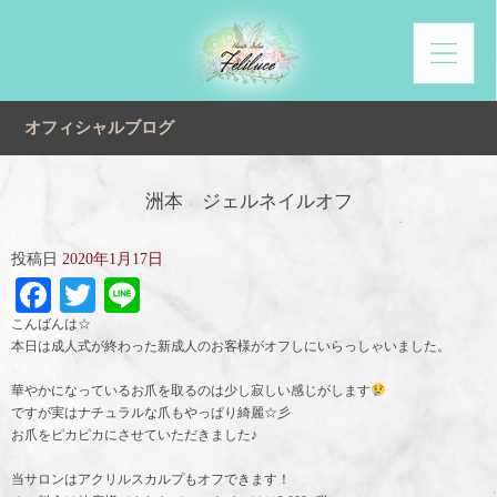
オフィシャルブログ
洲本 ジェルネイルオフ
投稿日
2020年1月17日
Facebook
Twitter
Line
こんばんは☆
本日は成人式が終わった新成人のお客様がオフしにいらっしゃいました。
華やかになっているお爪を取るのは少し寂しい感じがします
ですが実はナチュラルな爪もやっぱり綺麗☆彡
お爪をピカピカにさせていただきました♪
当サロンはアクリルスカルプもオフできます！