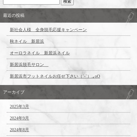
最近の投稿
新社会人様 全身脱毛応援キャンペーン
秋ネイル 新居浜
オーロラネイル 新居浜ネイル
新居浜脱毛サロン
新居浜市フットネイルお任せ下さい（´-`）.｡oO
アーカイブ
2025年3月
2024年9月
2024年8月